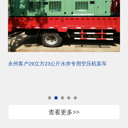
汽车制造公司37KW二级压缩永磁变频空压机节能项目
永州客户29立方23公斤水井专用空压机装车
中
查看更多>>