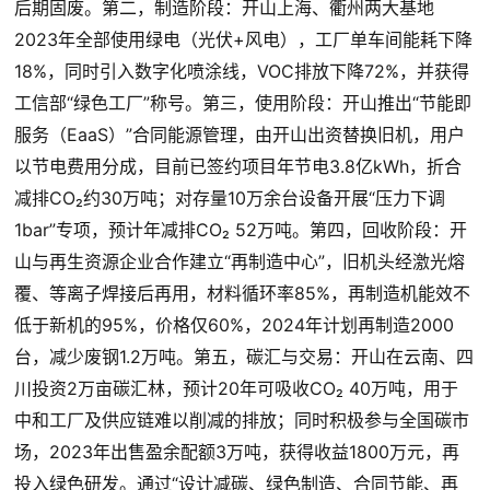
后期固废。第二，制造阶段：开山上海、衢州两大基地
2023年全部使用绿电（光伏+风电），工厂单车间能耗下降
18%，同时引入数字化喷涂线，VOC排放下降72%，并获得
工信部“绿色工厂”称号。第三，使用阶段：开山推出“节能即
服务（EaaS）”合同能源管理，由开山出资替换旧机，用户
以节电费用分成，目前已签约项目年节电3.8亿kWh，折合
减排CO₂约30万吨；对存量10万余台设备开展“压力下调
1bar”专项，预计年减排CO₂ 52万吨。第四，回收阶段：开
山与再生资源企业合作建立“再制造中心”，旧机头经激光熔
覆、等离子焊接后再用，材料循环率85%，再制造机能效不
低于新机的95%，价格仅60%，2024年计划再制造2000
台，减少废钢1.2万吨。第五，碳汇与交易：开山在云南、四
川投资2万亩碳汇林，预计20年可吸收CO₂ 40万吨，用于
中和工厂及供应链难以削减的排放；同时积极参与全国碳市
场，2023年出售盈余配额3万吨，获得收益1800万元，再
投入绿色研发。通过“设计减碳、绿色制造、合同节能、再