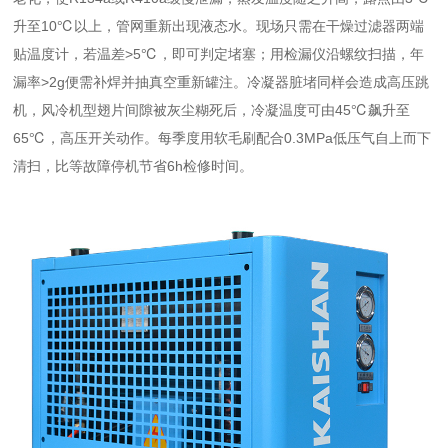
升至10℃以上，管网重新出现液态水。现场只需在干燥过滤器两端
贴温度计，若温差>5℃，即可判定堵塞；用检漏仪沿螺纹扫描，年
漏率>2g便需补焊并抽真空重新罐注。冷凝器脏堵同样会造成高压跳
机，风冷机型翅片间隙被灰尘糊死后，冷凝温度可由45℃飙升至
65℃，高压开关动作。每季度用软毛刷配合0.3MPa低压气自上而下
清扫，比等故障停机节省6h检修时间。