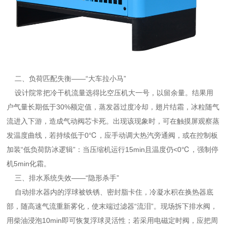
二、负荷匹配失衡——“大车拉小马”
设计院常把冷干机流量选得比空压机大一号，以留余量。结果用
户气量长期低于30%额定值，蒸发器过度冷却，翅片结霜，冰粒随气
流进入下游，造成气动阀芯卡死。出现该现象时，可在触摸屏观察蒸
发温度曲线，若持续低于0℃，应手动调大热汽旁通阀，或在控制板
加装“低负荷防冰逻辑”：当压缩机运行15min且温度仍<0℃，强制停
机5min化霜。
三、排水系统失效——“隐形杀手”
自动排水器内的浮球被铁锈、密封脂卡住，冷凝水积在换热器底
部，随高速气流重新雾化，使末端过滤器“流泪”。现场拆下排水阀，
用柴油浸泡10min即可恢复浮球灵活性；若采用电磁定时阀，应把周