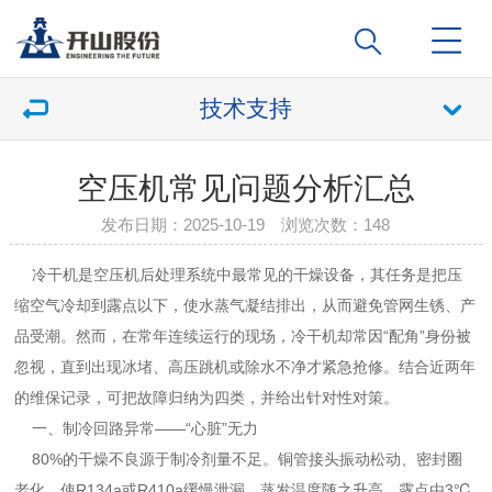
技术支持
空压机常见问题分析汇总
发布日期：2025-10-19 浏览次数：
148
冷干机
是空压机后处理系统中最常见的干燥设备，其任务是把压
缩空气冷却到露点以下，使水蒸气凝结排出，从而避免管网生锈、产
品受潮。然而，在常年连续运行的现场，冷干机却常因“配角”身份被
忽视，直到出现冰堵、高压跳机或除水不净才紧急抢修。结合近两年
的维保记录，可把故障归纳为四类，并给出针对性对策。
一、制冷回路异常——“心脏”无力
80%的干燥不良源于制冷剂量不足。铜管接头振动松动、密封圈
老化，使R134a或R410a缓慢泄漏，蒸发温度随之升高，露点由3℃