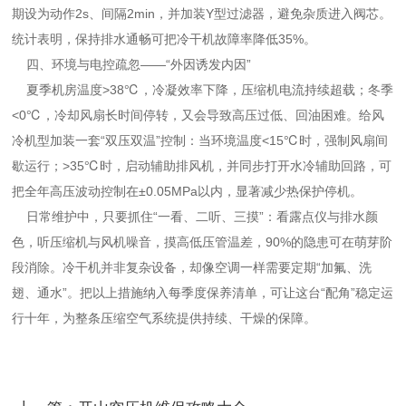
期设为动作2s、间隔2min，并加装Y型过滤器，避免杂质进入阀芯。
统计表明，保持排水通畅可把冷干机故障率降低35%。
四、环境与电控疏忽——“外因诱发内因”
夏季机房温度>38℃，冷凝效率下降，压缩机电流持续超载；冬季
<0℃，冷却风扇长时间停转，又会导致高压过低、回油困难。给风
冷机型加装一套“双压双温”控制：当环境温度<15℃时，强制风扇间
歇运行；>35℃时，启动辅助排风机，并同步打开水冷辅助回路，可
把全年高压波动控制在±0.05MPa以内，显著减少热保护停机。
日常维护中，只要抓住“一看、二听、三摸”：看露点仪与排水颜
色，听压缩机与风机噪音，摸高低压管温差，90%的隐患可在萌芽阶
段消除。冷干机并非复杂设备，却像空调一样需要定期“加氟、洗
翅、通水”。把以上措施纳入每季度保养清单，可让这台“配角”稳定运
行十年，为整条压缩空气系统提供持续、干燥的保障。